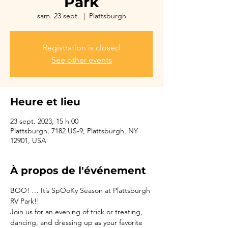
Park
sam. 23 sept.
  |  
Plattsburgh
Registration is closed
See other events
Heure et lieu
23 sept. 2023, 15 h 00
Plattsburgh, 7182 US-9, Plattsburgh, NY
12901, USA
À propos de l'événement
BOO! … It’s SpOoKy Season at Plattsburgh 
RV Park!!
Join us for an evening of trick or treating, 
dancing, and dressing up as your favorite 