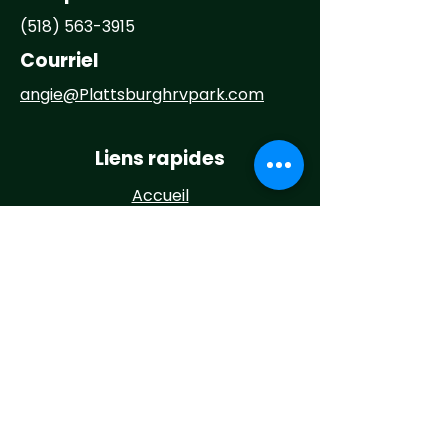
(518) 563-3915
Courriel
angie@
Plattsburghrvpark.com
Liens rapides
Accueil
À propos
Campez chez nous
Activités
Événements
Nouvelles
Contact
Maintenance Request